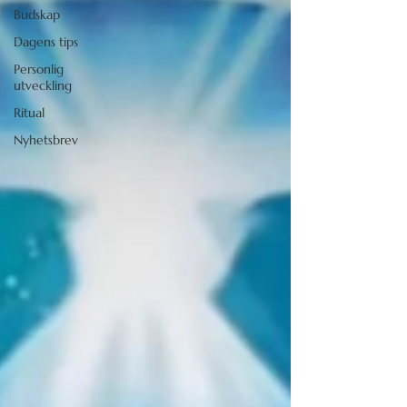
Budskap
Dagens tips
Personlig
utveckling
Ritual
Nyhetsbrev