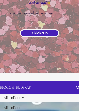
och annat
❊
Skriv din e-mail adress här
Skicka in
BLOGG & BUDSKAP
Alla inlägg
Alla inlägg