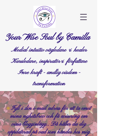
Your Wise Soul by Camilla
Medial intuitiv vägledare & healer
Kursledare, inspiratör& författare
Inre kraft - andlig visdom -
transformation
Fyll i din e-mail adress för att ta emot
❊
mina nyhetsbrev och få avisering om
vissa blogginlägg.. Då håller du dig
uppdaterad på vad som händer hos mig