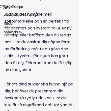
25/10
Dagens tips
Idag är det nymåne med 
Personlig utveckling
solförmörkelse och en perfekt tid 
Ritual
för omstart och nystart, ta ut en ny 
Nyhetsbrev
riktning eller befästa den du redan 
har.  Om du önskar dig någon form 
av förändring, måste du göra den 
själv  - tyvärr - för ingen kan göra 
den åt dig. Däremot kan du få hjälp 
av dina guider. 
För att dina guider ska kunna hjälpa 
dig, behöver du presentera din 
önskan så tydligt du kan. Om du 
inte är så nogräknad och tar vad du 