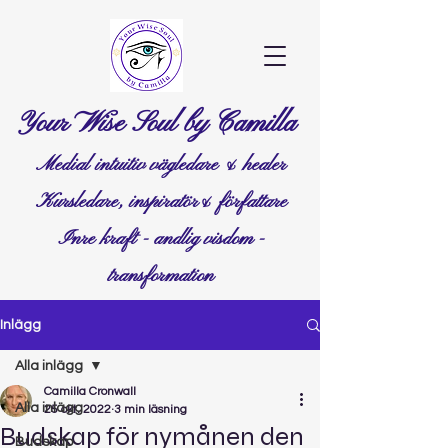
Your Wise Soul by Camilla
Medial intuitiv vägledare & healer
Kursledare, inspiratör& författare
Inre kraft - andlig visdom -
transformation
Inlägg
Alla inlägg
Camilla Cronwall
Alla inlägg
25 okt. 2022
3 min läsning
Budskap för nymånen den
Budskap