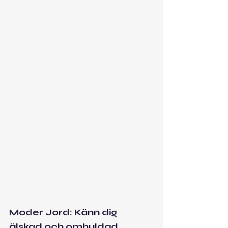
Moder Jord: Känn dig 
älskad och omhuldad