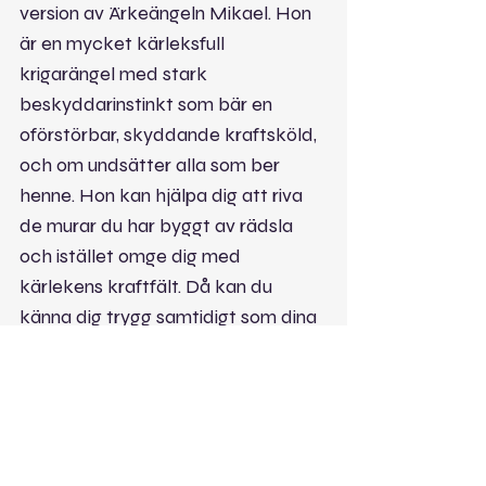
version av Ärkeängeln Mikael. Hon 
är en mycket kärleksfull 
krigarängel med stark 
beskyddarinstinkt som bär en 
oförstörbar, skyddande kraftsköld, 
och om undsätter alla som ber 
henne. Hon kan hjälpa dig att riva 
de murar du har byggt av rädsla 
och istället omge dig med 
kärlekens kraftfält. Då kan du 
känna dig trygg samtidigt som dina 
gåvor synliggörs. Trots att hennes 
jobb är att skydda dig från negativ 
energi är hon totalt avspänd, lugn 
och trygg, för hon litar på att 
kärleken övervinner allt.