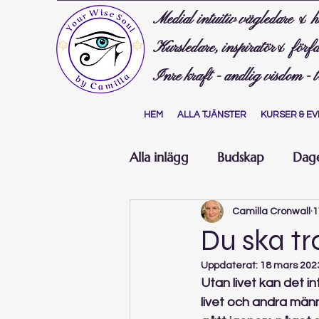
Medial intuitiv vägledare & h
Kursledare, inspiratör& förfa
Inre kraft - andlig visdom - 
HEM
ALLA TJÄNSTER
KURSER & EV
Alla inlägg
Budskap
Dage
Camilla Cronwall
1
Du ska tr
Uppdaterat:
18 mars 202
Utan livet kan det i
livet och andra männ