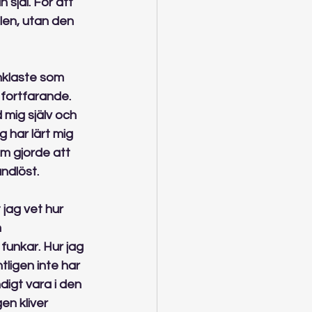
 själ. För att 
älen, utan den 
enklaste som 
 fortfarande. 
mig själv och 
g har lärt mig 
m gjorde att 
ndlöst.
 jag vet hur 
 
funkar. Hur jag 
ligen inte har 
digt vara i den 
en kliver 