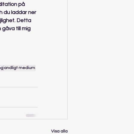
itation på 
 du laddar ner 
lighet. Detta 
åva till mig 
ng
andligt medium
Visa alla