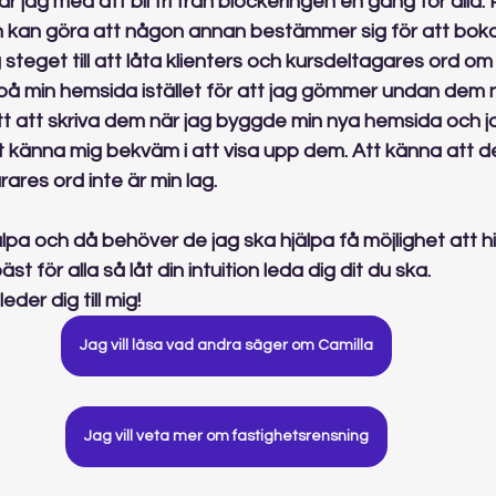
 jag med att bli fri från blockeringen en gång för alla. P
kan göra att någon annan bestämmer sig för att boka
 steget till att låta klienters och kursdeltagares ord om 
å min hemsida istället för att jag gömmer undan dem 
t att skriva dem när jag byggde min nya hemsida och ja
t känna mig bekväm i att visa upp dem. Att känna att det
rares ord inte är min lag.
älpa och då behöver de jag ska hjälpa få möjlighet att hi
st för alla så låt din intuition leda dig dit du ska.
er dig till mig!
Jag vill läsa vad andra säger om Camilla
Jag vill veta mer om fastighetsrensning