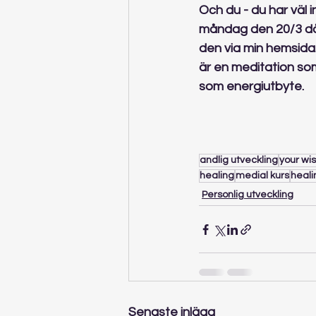
Och du - du har väl 
måndag den 20/3 då 
den via min hemsida.
är en meditation som
som energiutbyte.
andlig utveckling
your wis
healing
medial kurs
heali
Personlig utveckling
Senaste inlägg