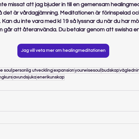
inte missat att jag bjuder in till en gemensam healingmed
det är vårdagjämning. Meditationen är förinspelad och
 Kan du inte vara med kl 19 så lyssnar du när du har möj
 går att återanvända. Du betalar genom att swisha en g
Jag vill veta mer om healingmeditationen
e soul
personlig utveckling
expansion
yourwisesoul
budskap
vägledni
ngkurs
avundsjuka
enerikunskap