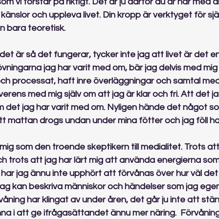
 vi förstår på riktigt. Det är ju därför du är här med din
 känslor och uppleva livet. Din kropp är verktyget för sj
en bara teoretisk.
et är så det fungerar, tycker inte jag att livet är det 
övningarna jag har varit med om, bär jag delvis med mig
ch processat, haft inre överläggningar och samtal med 
erens med mig själv om att jag är klar och fri. Att det ja
m det jag har varit med om. Nyligen hände det något so
att mattan drogs undan under mina fötter och jag föll ha
ig som den troende skeptikern till medialitet. Trots att
h trots att jag har lärt mig att använda energierna som
 har jag ännu inte upphört att förvånas över hur väl det 
jag kan beskriva människor och händelser som jag egent
åning har klingat av under åren, det går ju inte att stän
mna i att ge ifrågasättandet ännu mer näring.  Förvåning