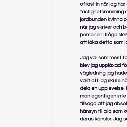
oftast in när jag ha
fastighetsrensning 
jordbunden kvinna på
när jag skriver och
personen ifråga skri
att läka detta som j
Jag var som mest fas
blev jag uppläxad fö
vägledning jag hade 
varit att jag skulle 
dela en upplevelse.
man egentligen inte 
tillsagd att jag abso
hänsyn till alla som
deras känslor. Jag så