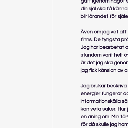
gått igenom något som
din själ ska få känna
blir lärandet för själ
Även om jag vet att d
finns. De tyngsta pr
Jag har bearbetat o
stundom varit helt öv
är det jag ska geno
jag fick känslan av 
Jag brukar beskriva m
energier fungerar oc
informationskälla så
kan veta saker. Hur 
en aning om. Min förv
för då skulle jag ha