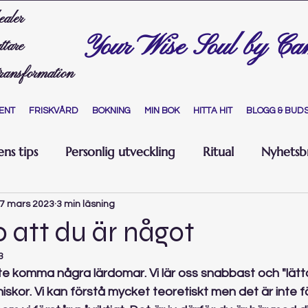
ealer
Your Wise Soul by Ca
ttare
transformation
ENT
FRISKVÅRD
BOKNING
MIN BOK
HITTA HIT
BLOGG & BUD
ns tips
Personlig utveckling
Ritual
Nyhetsb
7 mars 2023
3 min läsning
o att du är något
3
nte komma några lärdomar. Vi lär oss snabbast och "lät
iskor. Vi kan förstå mycket teoretiskt men det är inte fö