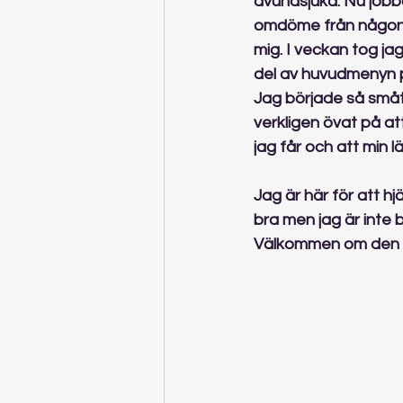
avundsjuka. Nu jobbar
omdöme från någon 
mig. I veckan tog jag
del av huvudmenyn p
Jag började så småt
verkligen övat på at
jag får och att min lä
Jag är här för att hj
bra men jag är inte bä
Välkommen om den led