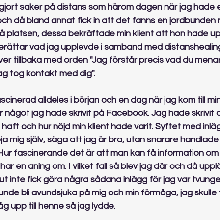
r gjort saker på distans som härom dagen när jag hade 
och då bland annat fick in att det fanns en jordbunden
 platsen, dessa bekräftade min klient att hon hade upp
 berättar vad jag upplevde i samband med distanshealin
ver tillbaka med orden "Jag förstår precis vad du menar.
ag tog kontakt med dig".
cinerad alldeles i början och en dag när jag kom till min
r något jag hade skrivit på Facebook. Jag hade skrivit 
haft och hur nöjd min klient hade varit. Syftet med inlä
höja mig själv, säga att jag är bra, utan snarare handlade
 Hur fascinerande det är att man kan få information om
har en aning om. I vilket fall så blev jag där och då upp
lut inte fick göra några sådana inlägg för jag var tvunge
 kunde bli avundsjuka på mig och min förmåga, jag skulle 
g upp till henne så jag lydde.