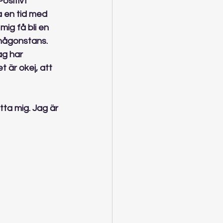
ositivt 
 en tid med 
mig få bli en 
någonstans. 
g har 
 är okej, att 
tta mig. Jag är 