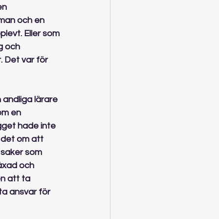
en 
 man och en 
levt. Eller som 
g och 
 Det var för 
 andliga lärare 
om en 
gget hade inte 
 det om att 
 saker som 
läxad och 
n att ta 
ta ansvar för 