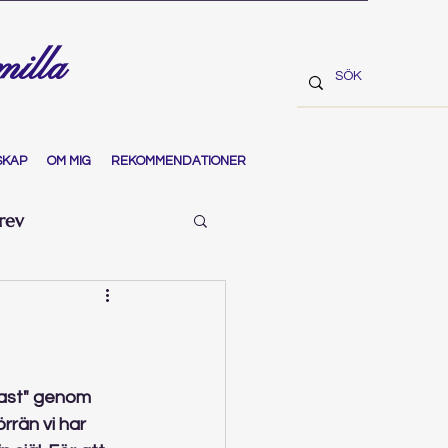
milla
SKAP
OM MIG
REKOMMENDATIONER
rev
tast" genom 
rrän vi har 