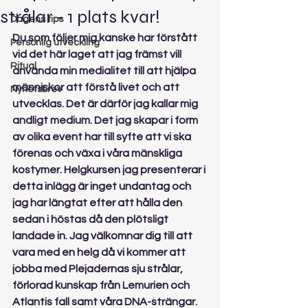
strålar - 1 plats kvar!
Dagens tips
Du som följer mig kanske har förstått 
Personlig utveckling
vid det här laget att jag främst vill 
Ritual
använda min medialitet till att hjälpa 
människor att förstå livet och att 
Nyhetsbrev
utvecklas. Det är därför jag kallar mig 
andligt medium. Det jag skapar i form 
av olika event har till syfte att vi ska 
förenas och växa i våra mänskliga 
kostymer. Helgkursen jag presenterar i 
detta inlägg är inget undantag och 
jag har längtat efter att hålla den 
sedan i höstas då den plötsligt 
landade in. Jag välkomnar dig till att 
vara med en helg då vi kommer att 
jobba med Plejadernas sju strålar, 
förlorad kunskap från Lemurien och 
Atlantis fall samt våra DNA-strängar.