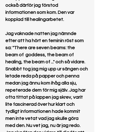
också därför jag förstod 
informationen som kom. Den var 
kopplad till healingarbetet.
Jag vaknade natten jag nämnde 
efter att ha hört en feminin röst som 
sa: "There are seven beams: the 
beam of  goddess, the beam of 
healing, the beam of ..." och så vidare. 
Snabbt tog jag mig upp ur sängen och 
letade reda på papper och penna 
medan jag ännu kom ihåg alla sju, 
repeterade dem för mig själv. Jag har 
ofta tittat på lappen jag skrev, varit 
lite fascinerad över hur klart och 
tydligt informationen hade kommit 
men inte vetat vad jag skulle göra 
med den. Nu vet jag, nu är jag redo. 