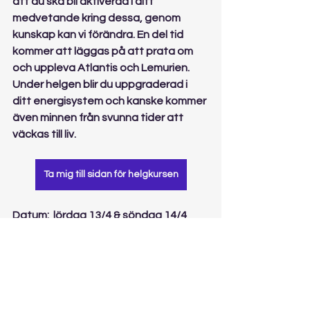
att du ska bli aktiverad i ditt 
medvetande kring dessa, genom 
kunskap kan vi förändra. En del tid 
kommer att läggas på att prata om 
och uppleva Atlantis och Lemurien. 
Under helgen blir du uppgraderad i 
ditt energisystem och kanske kommer 
även minnen från svunna tider att 
väckas till liv.
Ta mig till sidan för helgkursen
Datum:  lördag 13/4 & söndag 14/4
Tid: kl 10-16 båda dagarna
Plats: hos mig på Möllebogatan 13 i 
Malmö
Pris: 2490 kr inkl vegetarisk lunch, fika 
och kristall som vi ska programmera. 