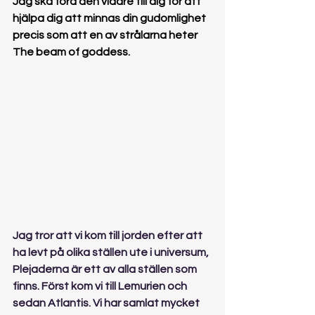
Jag ska föra den vidare till dig för att 
hjälpa dig att minnas din gudomlighet 
precis som att en av strålarna heter 
The beam of goddess.
​Jag tror att vi kom till jorden efter att 
ha levt på olika ställen ute i universum, 
Plejaderna är ett av alla ställen som 
finns. Först kom vi till Lemurien och 
sedan Atlantis. Vi har samlat mycket 