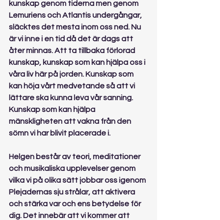
kunskap genom tiderna men genom 
Lemuriens och Atlantis undergångar, 
släcktes det mesta inom oss ned. Nu 
är vi inne i en tid då det är dags att 
åter minnas. Att ta tillbaka förlorad 
kunskap, kunskap som kan hjälpa oss i 
våra liv här på jorden. Kunskap som 
kan höja vårt medvetande så att vi 
lättare ska kunna leva vår sanning. 
Kunskap som kan hjälpa 
mänskligheten att vakna från den 
sömn vi har blivit placerade i.
Helgen består av teori, meditationer 
och musikaliska upplevelser genom 
vilka vi på olika sätt jobbar oss igenom 
Plejadernas sju strålar, att aktivera 
och stärka var och ens betydelse för 
dig. Det innebär att vi kommer att 