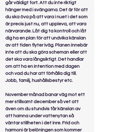
går väldigt fort. Att du inte riktigt 
hänger med i svängarna. Det är för att 
du ska öva på att vara i nuet i det som 
är precis just nu, att uppleva, att vara 
närvarande. Låt dig ta kontroll och låt 
dig ha en plan för att undvika känslan 
av att tiden flyter iväg. Planen innebär 
inte att du ska göra scheman eller att 
det ska vara långsiktigt. Det handlar 
om att ha en intention med dagen 
och vad du har att förhålla dig till. 
Jobb, familj, hushållsbestyr etc.
November månad banar väg mot ett 
mer stillsamt december så vet att 
även om du stundvis får känslan av 
att hamna under vattenytan så 
väntar stillheten i det inre. Frid och 
harmoni är belöningen som kommer 