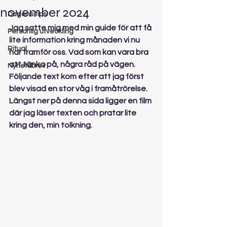
november 2024
Dagens tips
Jag satte mig med min guide för att få 
Personlig utveckling
lite information kring månaden vi nu 
Ritual
har framför oss. Vad som kan vara bra 
att tänka på, några råd på vägen. 
Nyhetsbrev
Följande text kom efter att jag först 
blev visad en stor våg i framåtrörelse. 
Längst ner på denna sida ligger en film 
där jag läser texten och pratar lite 
kring den, min tolkning.