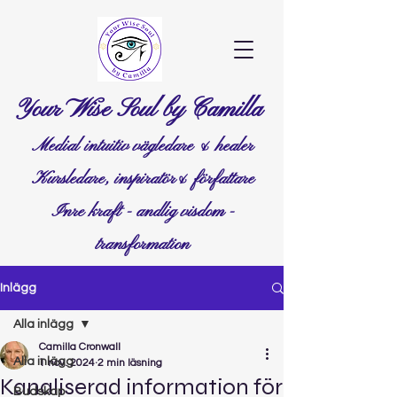
Your Wise Soul by Camilla
Medial intuitiv vägledare & healer
Kursledare, inspiratör& författare
Inre kraft - andlig visdom -
transformation
Inlägg
Alla inlägg
Camilla Cronwall
Alla inlägg
1 nov. 2024
2 min läsning
Kanaliserad information för
Budskap