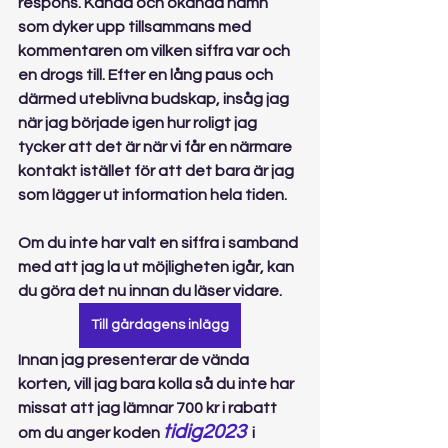
respons. Kända och okända namn 
som dyker upp tillsammans med 
kommentaren om vilken siffra var och 
en drogs till. Efter en lång paus och 
därmed uteblivna budskap, insåg jag 
när jag började igen hur roligt jag 
tycker att det är när vi får en närmare 
kontakt istället för att det bara är jag 
som lägger ut information hela tiden.
Om du inte har valt en siffra i samband 
med att jag la ut möjligheten igår, kan 
du göra det nu innan du läser vidare. 
Till gårdagens inlägg
Innan jag presenterar de vända 
korten, vill jag bara kolla så du inte har 
missat att jag lämnar 700 kr i rabatt 
tidig2023
om du anger koden 
  i 