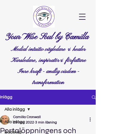
Your Wise Soul by Camilla
Medial intuitiv vägledare & healer
Kursledare, inspiratör& författare
Inre kraft - andlig visdom -
transformation
Inlägg
Alla inlägg
Camilla Cronwall
Alla inlägg
23 nov. 2022
3 min läsning
Portalöppningens och
Budskap