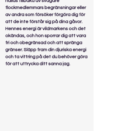
hållas tillbaka av svagare 
flockmedlemmars begränsningar eller 
av andra som försöker förgöra dig för 
att de inte förstår sig på dina gåvor. 
Hennes energi är vildmarkens och det 
okändas, och hon sporrar dig att vara 
fri och obegränsad och att spränga 
gränser. Släpp fram din djuriska energi 
och ta vittring på det du behöver göra 
för att uttrycka ditt sanna jag.