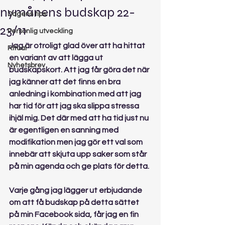
nymånens budskap 22-
Dagens tips
23/11
Personlig utveckling
Jag är otroligt glad över att ha hittat 
Ritual
en variant av att lägga ut 
Nyhetsbrev
budskapskort. Att jag får göra det när 
jag känner att det finns en bra 
anledning i kombination med att jag 
har tid för att jag ska slippa stressa 
ihjäl mig. Det där med att ha tid just nu 
är egentligen en sanning med 
modifikation men jag gör ett val som 
innebär att skjuta upp saker som står 
på min agenda och ge plats för detta.
Varje gång jag lägger ut erbjudande 
om att få budskap på detta sättet 
på min Facebook sida, får jag en fin 