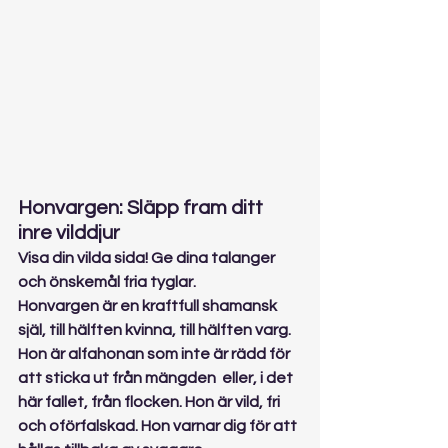
Honvargen: Släpp fram ditt 
inre vilddjur
Visa din vilda sida! Ge dina talanger 
och önskemål fria tyglar.
Honvargen är en kraftfull shamansk 
själ, till hälften kvinna, till hälften varg. 
Hon är alfahonan som inte är rädd för 
att sticka ut från mängden  eller, i det 
här fallet, från flocken. Hon är vild, fri 
och oförfalskad. Hon varnar dig för att 