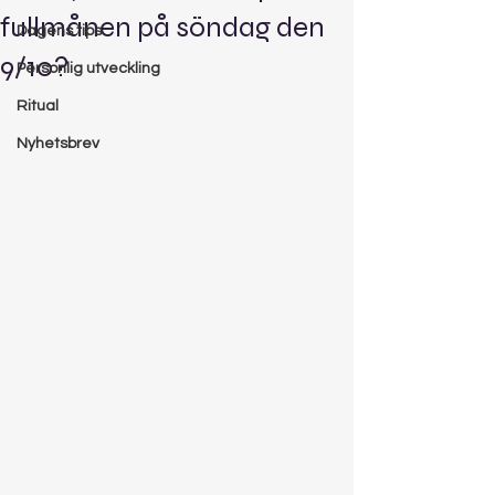
fullmånen på söndag den
Dagens tips
9/10?
Personlig utveckling
Ritual
Nyhetsbrev