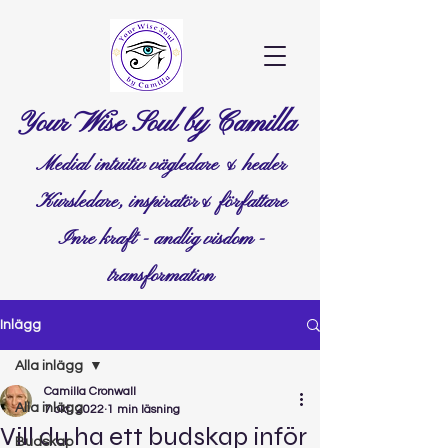
Your Wise Soul by Camilla
Medial intuitiv vägledare & healer
Kursledare, inspiratör& författare
Inre kraft - andlig visdom -
transformation
Inlägg
Alla inlägg
Camilla Cronwall
Alla inlägg
7 okt. 2022
1 min läsning
Vill du ha ett budskap inför
Budskap