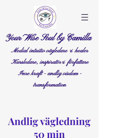
Your Wise Soul by Camilla
Medial intuitiv vägledare & healer
Kursledare, inspiratör& författare
Inre kraft - andlig visdom -
transformation
Andlig vägledning
50 min