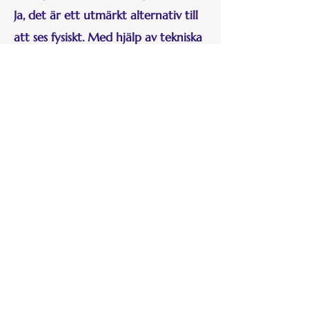
Ja, det är ett utmärkt alternativ till
att ses fysiskt. Med hjälp av tekniska
hjälpmedel överbygger vi avstånd.
❊ Arbetar du bara med klienter i
Sverige?
Nej. Jag har klienter både i Sverige
och bland svenskar bosatta i övriga
Europa och USA.
❊ Behöver jag vara andligt
intresserad för att boka?
Det är en fördel om du är öppen för
ett andligt synsätt, eftersom jag