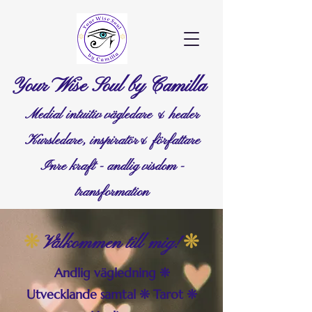
Your Wise Soul by Camilla
Medial intuitiv vägledare & healer
Kursledare, inspiratör& författare
Inre kraft - andlig visdom -
transformation
❊
❊
Välkommen till mig!
Andlig vägledning ❊
Utvecklande samtal ❊ Tarot ❊