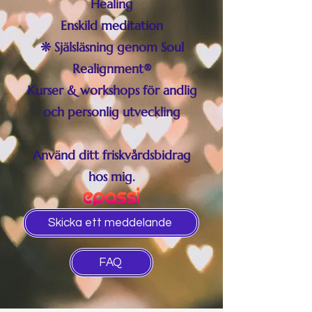
Healing
Enskild meditation
❊
Själsläsning genom Soul
Realignment®
Kurser & workshops för andlig
och personlig utveckling
Använd ditt friskvårdsbidrag
hos mig.
Skicka ett meddelande
FAQ