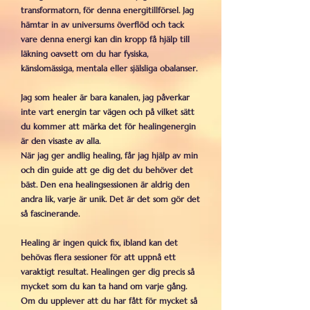
transformatorn, för denna energitillförsel. Jag
hämtar in av universums överflöd och tack
vare denna energi kan din kropp få hjälp till
läkning oavsett om du har fysiska,
känslomässiga, mentala eller själsliga obalanser.
Jag som healer är bara kanalen, jag påverkar
inte vart energin tar vägen och på vilket sätt
du kommer att märka det för healingenergin
är den visaste av alla.
När jag ger andlig healing, får jag hjälp av min
och din guide att ge dig det du behöver det
bäst. Den ena healingsessionen är aldrig den
andra lik, varje är unik. Det är det som gör det
så fascinerande.
Healing är ingen quick fix, ibland kan det
behövas flera sessioner för att uppnå ett
varaktigt resultat. Healingen ger dig precis så
mycket som du kan ta hand om varje gång.
Om du upplever att du har fått för mycket så