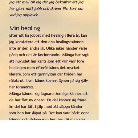
jag ett mail till dig där jag bekräftar att jag
har gjort mitt jobb och skriver lite kort om
vad jag upplevde.
Min healing
Efter att ha jobbat med healing i flera år, kan
jag konstatera att den ena healingsessionen
inte är den andra lik. Olika saker händer varje
gång och det är fascinerande. Många har sagt
att huvudet har känts som ett virr varr före
healingen men efteråt känns det mycket
klarare. Som ett garnnystan där tråden har
rätats ut. Livet känns klarare. Synen på sig själv
har förändrats.
Många känner sig lugnare. Somliga känner att
de har fått ny energi. En del känner sig friare.
En del har fått hjälp med att släppa känslor
som hen har släpat på. Det kan vara både egna
känslor och sådana som hen har råkat plocka
på sig från någon annan. Allt detta tillsammans
kan hjälpa dig att komma framåt i livet.