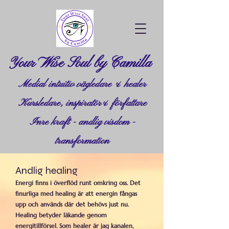
Your Wise Soul by Camilla
Medial intuitiv vägledare & healer
Kursledare, inspiratör& författare
Inre kraft - andlig visdom -
transformation
Andlig healing
Energi finns i överflöd runt omkring oss. Det
finurliga med healing är att energin fångas
upp och används där det behövs just nu.
Healing betyder läkande genom
energitillförsel. Som healer är jag kanalen,