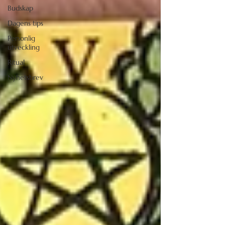
Budskap
Dagens tips
Personlig
utveckling
Ritual
Nyhetsbrev