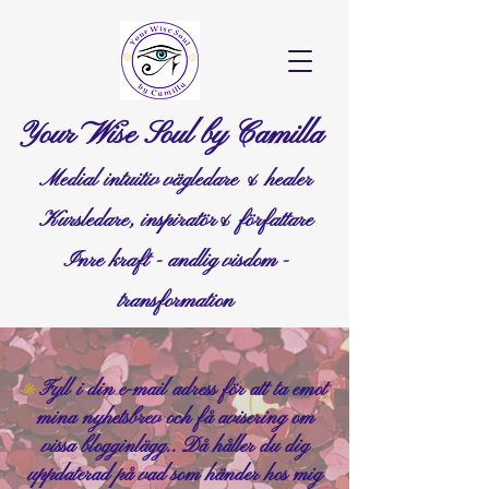
Your Wise Soul by Camilla
Medial intuitiv vägledare & healer
Kursledare, inspiratör& författare
Inre kraft - andlig visdom -
transformation
Fyll i din e-mail adress för att ta emot
❊
mina nyhetsbrev och få avisering om
vissa blogginlägg.. Då håller du dig
uppdaterad på vad som händer hos mig