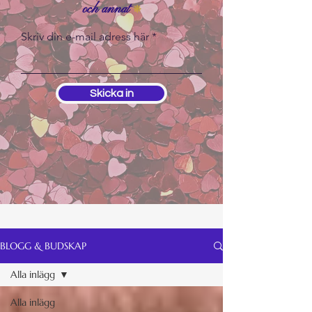
och annat
❊
Skriv din e-mail adress här
Skicka in
BLOGG & BUDSKAP
Alla inlägg
Alla inlägg