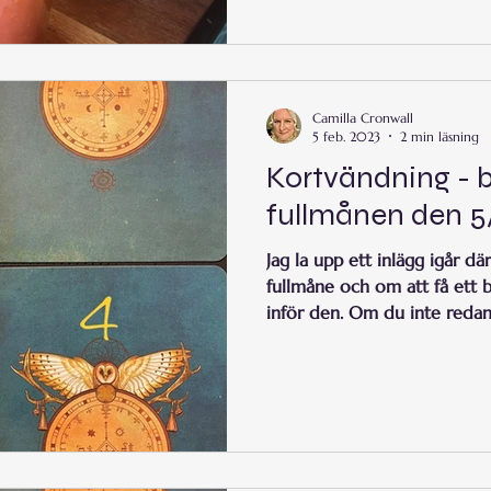
självmedkänsla och själslig fr
Camilla Cronwall
5 feb. 2023
2 min läsning
Kortvändning - b
fullmånen den 5
Jag la upp ett inlägg igår dä
fullmåne och om att få ett 
inför den. Om du inte redan.