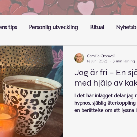
ns tips
Personlig utveckling
Ritual
Nyhetsb
Camilla Cronwall
18 juni 2025
3 min läsning
Jag är fri – En sj
med hjälp av k
I det här inlägget delar jag
hypnos, själslig återkopplin
en berättelse om att lyssna i
själen ta plats. Kanske känne
något nytt inom dig? Här fi
orakelkortleken The Star T