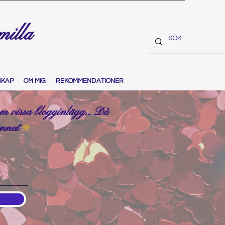
milla
SKAP
OM MIG
REKOMMENDATIONER
 om vissa blogginlägg.. Då
annat
❊