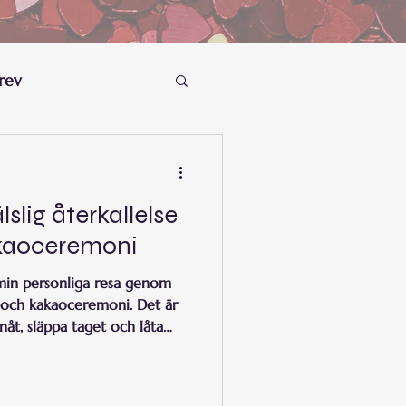
rev
älslig återkallelse
akaoceremoni
 min personliga resa genom
g och kakaoceremoni. Det är
nåt, släppa taget och låta
r du igen dig, eller så väcks
nns också ett budskap från
emple Oracle – som talar om