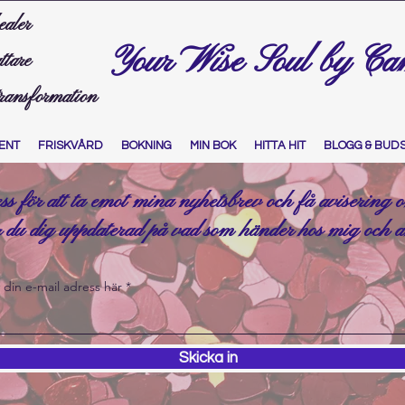
ealer
Your Wise Soul by Ca
ttare
transformation
ENT
FRISKVÅRD
BOKNING
MIN BOK
HITTA HIT
BLOGG & BUD
ess för att ta emot mina nyhetsbrev och få avisering
r du dig uppdaterad på vad som händer hos mig och 
v din e-mail adress här
Skicka in