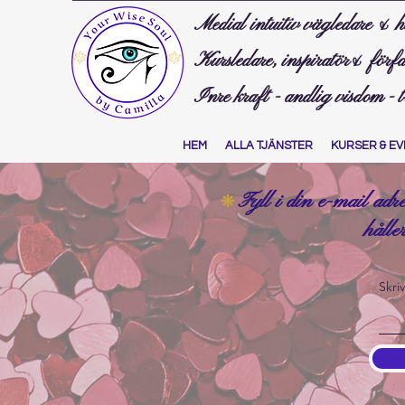
Medial intuitiv vägledare & h
Kursledare, inspiratör& förfa
Inre kraft - andlig visdom - 
HEM
ALLA TJÄNSTER
KURSER & EV
Fyll i din e-mail adr
❊
hålle
Skri