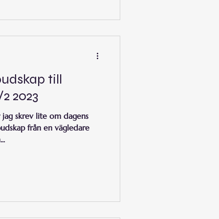
ihet.
udskap till
/2 2023
r jag skrev lite om dagens
budskap från en vägledare
..