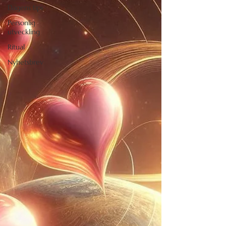
Dagens tips
Personlig
utveckling
Ritual
Nyhetsbrev