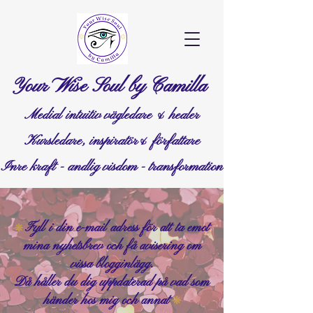
Your Wise Soul by Camilla
Medial intuitiv vägledare & healer
Kursledare, inspiratör& författare
Inre kraft - andlig visdom - transformation
Fyll i din e-mail adress för att ta emot
❊
mina nyhetsbrev och få avisering om
vissa blogginlägg.
Då håller du dig uppdaterad på vad som
händer hos mig och annat
❊