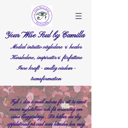
Your Wise Soul by Camilla
Medial intuitiv vägledare & healer
Kursledare, inspiratör& författare
Inre kraft - andlig visdom -
transformation
Fyll i din e-mail adress för att ta emot
❊
mina nyhetsbrev och få avisering om
vissa blogginlägg.. Då håller du dig
uppdaterad på vad som händer hos mig