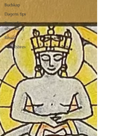
Budskap
Dagens tips
Personlig
utveckling
Ritual
Nyhetsbrev