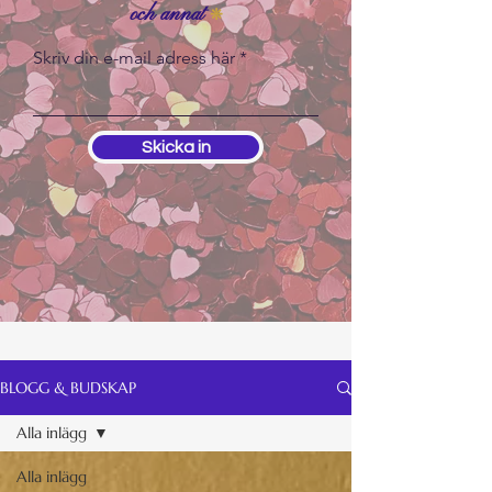
och annat
❊
Skriv din e-mail adress här
Skicka in
BLOGG & BUDSKAP
Alla inlägg
Alla inlägg