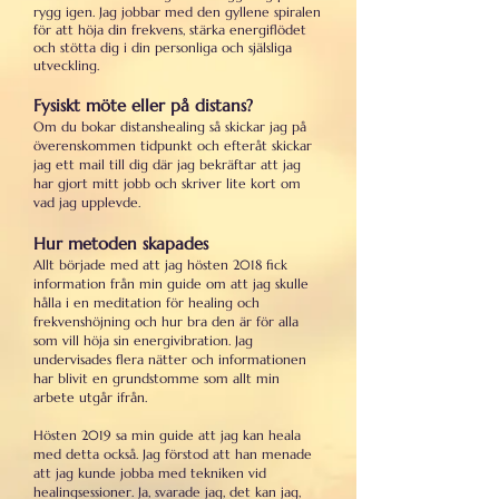
rygg igen. Jag jobbar med den gyllene spiralen
för att höja din frekvens, stärka energiflödet
och stötta dig i din personliga och själsliga
utveckling.
Fysiskt möte eller på distans?
Om du bokar distanshealing så skickar jag på
överenskommen tidpunkt och efteråt skickar
jag ett mail till dig där jag bekräftar att jag
har gjort mitt jobb och skriver lite kort om
vad jag upplevde.
Hur metoden skapades
Allt började med att jag hösten 2018 fick
information från min guide om att jag skulle
hålla i en meditation för healing och
frekvenshöjning och hur bra den är för alla
som vill höja sin energivibration. Jag
undervisades flera nätter och informationen
har blivit en grundstomme som allt min
arbete utgår ifrån.
Hösten 2019 sa min guide att jag kan heala
med detta också. Jag förstod att han menade
att jag kunde jobba med tekniken vid
healingsessioner. Ja, svarade jag, det kan jag,