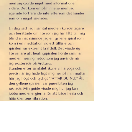
men jag gjorde inget med informationen
vidare. Det kom en påminnelse men jag
agerade fortfarande inte eftersom det kändes
som om något saknades.
En dag, satt jag i samtal med en kursdeltagare
och berättade om lite som jag har fått till mig
bland annat nämnde jag en gyllene spiral som
kom i en meditation vid ett tillfälle och
spiralen var extremt kraftfull. Det visade sig
lite senare att healingspiralen hörde samman
med en healingmetod som jag använde när
jag existerade på Arcturus.
Stunden efter samtalet skulle vi ha yoga och
precis när jag hade lagt mig ner på min matta
hör jag högt och tydligt "FATTAR DU NU?" Åh,
den gyllene spiralen var pusselbiten jag
saknade. Min guide visade mig hur jag kan
jobba med energierna för att både heala och
höja klientens vibration.
Våren 2026 var jag på kurs och vi satt i en tyst
meditation. Då kom en Egyptisk prästinna jag
hade lärt känna sommaren innan. Hon började
jobba med min ryggrad. Jag ritade sedan det
hon hade gjort och fick veta vad de olika