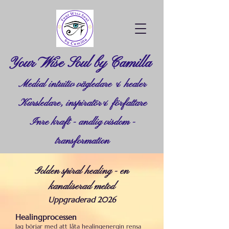
Your Wise Soul by Camilla
Medial intuitiv vägledare & healer
Kursledare, inspiratör& författare
Inre kraft - andlig visdom -
transformation
Golden spiral healing - en
kanaliserad metod
Uppgraderad 2026
Healingprocessen
Jag börjar med att låta healingenergin rensa