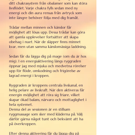
ditt chakrasystem från obalanser som kan störa
livsflödet. Varje chakra fylls sedan med ny
energi och din aura rensas från avtryck som
inte längre behöver följa med dig framåt.
Trådar mellan minnen och känslor får
möjlighet att lösas upp. Dessa trådar kan göra
att gamla upplevelser fortsätter att skapa
obehag i nuet. När de släpper finns minnet
kvar, men utan samma känslomässiga laddning.
Sedan får du lägga dig på mage (om du är hos
mig). I en energiaktivering längs ryggraden
öppnar jag med mjuka och medvetna rörelser
upp för flöde, omkodning och frigörelse av
lagrad energi i kroppen.
Ryggraden är kroppens centrala livskanal, en
helig pelare av livskraft. När den aktiveras får
energin möjlighet att röra sig friare, vilket
skapar ökad balans, närvaro och mottaglighet i
hela systemet.
Denna del av sessionen är en stillsam
ryggmassage som sker med kläderna på. Välj
därför gärna något tunt och bekvämt att ha
på överkroppen.
Efter denna aktivering får du lägga dig på