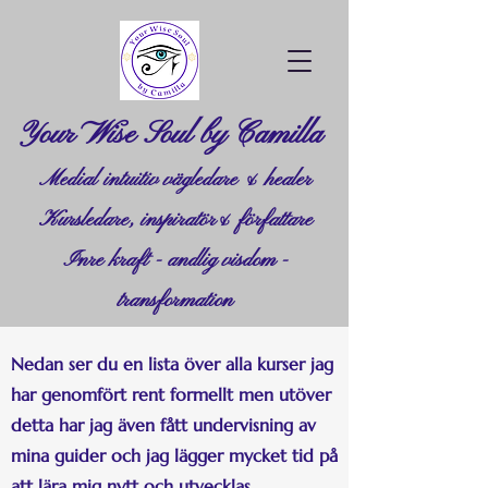
Your Wise Soul by Camilla
Medial intuitiv vägledare & healer
Kursledare, inspiratör& författare
Inre kraft - andlig visdom -
transformation
Nedan ser du en lista över alla kurser jag
har genomfört rent formellt men utöver
detta har jag även fått undervisning av
mina guider och jag lägger mycket tid på
att lära mig nytt och utvecklas.