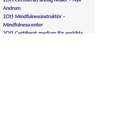
Andrum
2013 Mindfulnessinstruktör -
Mindfulnesscenter
2013 Certifierat medium för enskilda
samtal - Nya Andrum
2013 Personlig och andlig utveckling,
steg 1 - Nya Andrum
2013 Hypnosterapi - Fredrik Praesto
2012 Andlig basutbildning - Nya Andrum
2012 Diplomerad andlig healer - Nya
Andrum
2012 Healing med den Silver Violetta
Flamman - Healing för alla
2012 Reiki healing steg 1 - Carina
Månsson
2012 Regressionsterapi - Love It