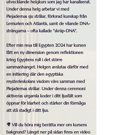
utvecklande helgkurs som jag har kanaliserat.
Under denna helg arbetar vi med
Plejadernas sju strålar, förlorad kunskap från
Lemurien och Atlantis, samt de vilande DNA-
strängarna – ofta kallade "skräp-DNA".
Efter min resa till Egypten 2024 har kursen
fått en ny dimension genom reflektionen
kring Egyptens roll i det större
sammanhanget. Helgen avslutas därför med
en initiering där den egyptiska
mysterieskolans visdom vävs samman med
Plejadernas strålar. Under denna ceremoni
aktiveras urgamla koder i ditt ljusfält som
öppnar för klarhet och stärker din förmåga
att stå stadigt i ditt ljus.
🎥 Vill du höra mig berätta mer om kursens
bakgrund? Längst ner på sidan finns en video