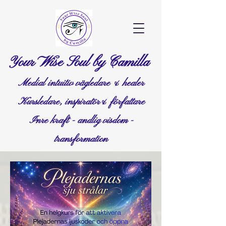
Your Wise Soul by Camilla
Medial intuitiv vägledare & healer
Kursledare, inspiratör& författare
Inre kraft - andlig visdom -
transformation