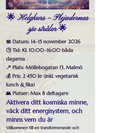
🌟 Helgkurs – Plejadernas
sju strålar 🌟
📅 Datum: 14–15 november 2026
🕒 Tid: Kl. 10:00–16:00 båda
dagarna
📍 Plats: Möllebogatan 13, Malmö
💰 Pris: 2 450 kr (inkl. vegetarisk
lunch & fika)
👥 Platser: Max 8 deltagare
​Aktivera ditt kosmiska minne,
väck ditt energisystem, och
minns vem du är
Välkommen till en transformerande och