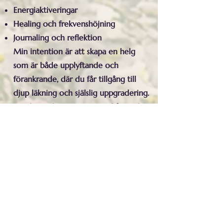
Energiaktiveringar
Healing och frekvenshöjning
Journaling och reflektion
Min intention är att skapa en helg
som är både upplyftande och
förankrande, där du får tillgång till
djup läkning och själslig uppgradering.
Kanske väcks även minnen från andra
liv och tider till liv.
📅 Praktisk information
Datum: Lördag & söndag 14-15
november 2026
Tid: Kl. 10:00–16:00 båda dagarna
Plats: Möllebogatan 13, Malmö
Pris: 2 450 kr – inkl. vegetarisk lunch