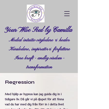
Your Wise Soul by Camilla
Medial intuitiv vägledare & healer
Kursledare, inspiratör& författare
Inre kraft - andlig visdom -
transformation
Regression
Med hjälp av hypnos kan jag guida dig in i
tidigare liv. Då går vi på djupet för att finna
vad du har med dig från förr in i detta livet