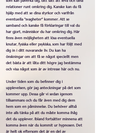
som kan påverka dig, ditt sätt att leva och dina
relationer runt omkring dig. Kanske kan du få
hjälp med att se dina styrkor och varifrån
eventuella "svagheter" kommer. Att se
samband och kanske få förklaringar till val du
har gjort, människor du har omkring dig. Här
finns även möjligheten att lösa eventuella
knutar, fysiska eller psykiska, som har följt med
dig in i ditt nuvarande liv. Du kan ha
önskningar om att få se något speciellt men
det bästa är att låta ditt högre jag bestämma
och visa något som är av intresse här och nu.
Under tiden som du befinner dig i
upplevelsen, gör jag anteckningar på det som
kommer upp. Dessa går vi sedan igenom
tillsammans och du får även med dig dem
hem som en påminnelse. Du behöver alltså
inte alls tänka på att du måste komma ihåg
det du upplever. Ibland fortsätter minnena att
komma även när du kommit ur hypnosen. Det
är helt ok eftersom det är en del av