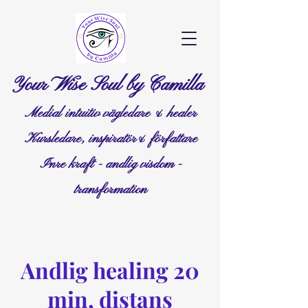
Your Wise Soul by Camilla
Medial intuitiv vägledare & healer
Kursledare, inspiratör& författare
Inre kraft - andlig visdom -
transformation
Andlig healing 20
min, distans