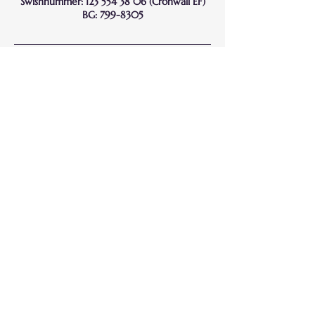
Swishnummer: 123 554 38 06 (Cronwall EF)
BG: 799-8305
Kontaktuppgifter
+46760091994
camilla@yourwisesoul.com
Möllebogatan 13, Malmö, Sweden
Har F-skatt och är momsregistrerad sedan
2015
Följ mig på sociala medier
©2022 Your Wise Soul by Camilla Cronwall