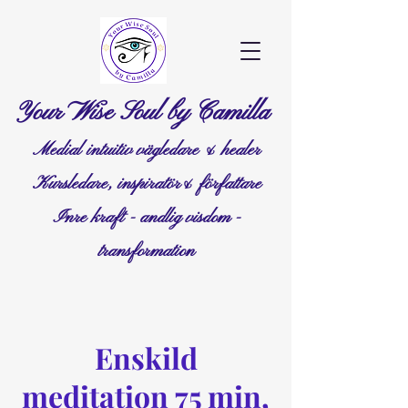
Your Wise Soul by Camilla
Medial intuitiv vägledare & healer
Kursledare, inspiratör& författare
Inre kraft - andlig visdom -
transformation
Enskild
meditation 75 min,