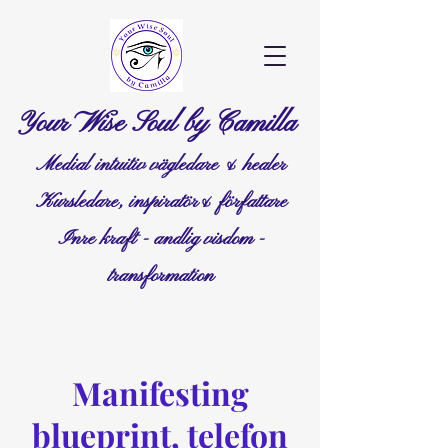
Your Wise Soul by Camilla
Medial intuitiv vägledare & healer
Kursledare, inspiratör& författare
Inre kraft - andlig visdom -
transformation
Manifesting
blueprint, telefon