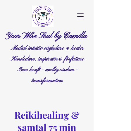
Your Wise Soul by Camilla
Medial intuitiv vägledare & healer
Kursledare, inspiratör& författare
Inre kraft - andlig visdom -
transformation
Reikihealing &
samtal 75 min