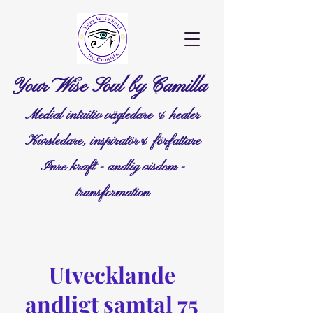
Your Wise Soul by Camilla
Medial intuitiv vägledare & healer
Kursledare, inspiratör& författare
Inre kraft - andlig visdom -
transformation
Utvecklande
andligt samtal 75