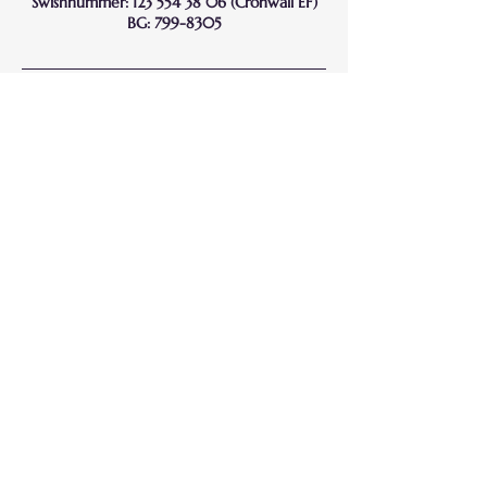
Swishnummer: 123 554 38 06 (Cronwall EF)
BG: 799-8305
Kontaktuppgifter
+46760091994
camilla@yourwisesoul.com
Möllebogatan 13, Malmö, Sweden
Har F-skatt och är momsregistrerad sedan
2015
Följ mig på sociala medier
©2022 Your Wise Soul by Camilla Cronwall