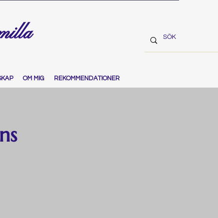
milla
SKAP
OM MIG
REKOMMENDATIONER
ns