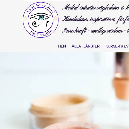
Medial intuitiv vägledare & h
Kursledare, inspiratör& förfa
Inre kraft - andlig visdom - 
HEM
ALLA TJÄNSTER
KURSER & EV