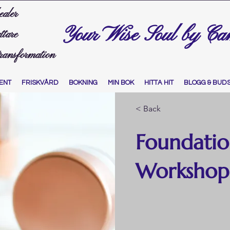
ealer
Your Wise Soul by Ca
ttare
transformation
ENT
FRISKVÅRD
BOKNING
MIN BOK
HITTA HIT
BLOGG & BUD
< Back
Foundatio
Workshop