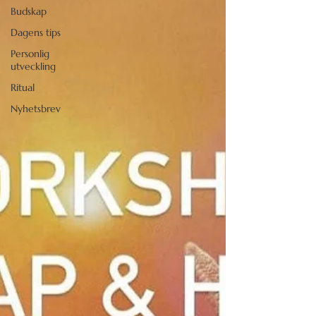
Budskap
Dagens tips
Personlig
utveckling
Ritual
Nyhetsbrev