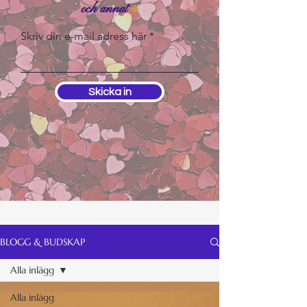
och annat
❊
Skriv din e-mail adress här
Skicka in
BLOGG & BUDSKAP
Alla inlägg
Alla inlägg