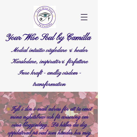
Your Wise Soul by Camilla
Medial intuitiv vägledare & healer
Kursledare, inspiratör& författare
Inre kraft - andlig visdom -
transformation
Fyll i din e-mail adress för att ta emot
❊
mina nyhetsbrev och få avisering om
vissa blogginlägg.. Då håller du dig
uppdaterad på vad som händer hos mig