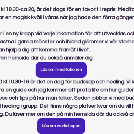
 18.30-ca 20, är det dags för en favorit i repris: Medit
 var en magisk kväll i våras när jag hade den förra gånge
i en ny kropp vid varje inkarnation för att utvecklas och
 fastna i gamla mönster och ibland glömmer vi vår storhe
 hjälpa dig att komma framåt i livet.
in hemsida där du också anmäler dig. 
Läs om meditationen
kl 10.30-16 är det en dag för budskap och healing. Vi 
a en guide och jag kommer att prata lite om hur guider
s och tips på hur man tolkar. Sedan jobbar vi med bu
ealing i grupp. Det finns några platser kvar om du vill 
ng. Du läser mer om den på min hemsida där du också a
Läs om workshopen