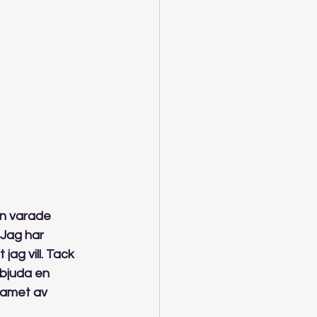
n varade 
Jag har 
jag vill. Tack 
bjuda en 
eamet av 
 