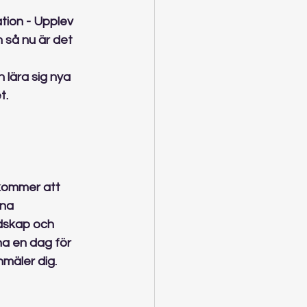
ation - Upplev 
n så nu är det 
 lära sig nya 
t.
kommer att 
na 
dskap och 
ha en dag för 
nmäler dig.