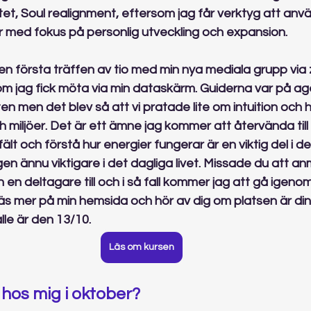
et, Soul realignment, eftersom jag får verktyg att anvä
r med fokus på personlig utveckling och expansion.
den första träffen av tio med min nya mediala grupp via
som jag fick möta via min dataskärm. Guiderna var på 
en men det blev så att vi pratade lite om intuition och 
 miljöer. Det är ett ämne jag kommer att återvända till
ifält och förstå hur energier fungerar är en viktig del i d
n ännu viktigare i det dagliga livet. Missade du att anmä
 en deltagare till och i så fall kommer jag att gå igenom
äs mer på min hemsida och hör av dig om platsen är din. 
älle är den 13/10.
Läs om kursen
hos mig i oktober?