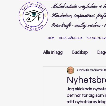
Medial intuitiv vägledare & h
Kursledare, inspiratör& förfa
Inre kraft - andlig visdom - 
HEM
ALLA TJÄNSTER
KURSER & EV
Alla inlägg
Budskap
Dage
Camilla Cronwall
6
Nyhetsbr
Jag skickade nyhets
det här för dig som 
mitt nyhetsbrev idag