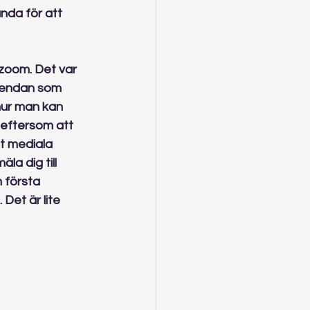
nda för att 
 zoom. Det var 
agendan som 
hur man kan 
 eftersom att 
et mediala 
la dig till 
 första 
Det är lite 