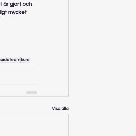
 är gjort och 
ligt mycket 
guideteam
kurs
Visa alla