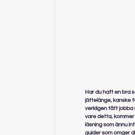
Har du haft en bra 
jättelänge, kanske f
verkligen fått jobba 
vare detta, kommer 
läsning som ännu in
guider som omger dig