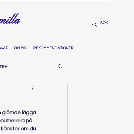
milla
SKAP
OM MIG
REKOMMENDATIONER
rev
n glömde lägga 
renumerera på 
 tjänster om du 