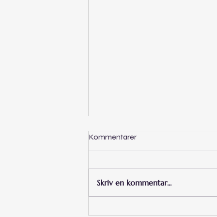
Kommentarer
Det kom ett mail
Skriv en kommentar...