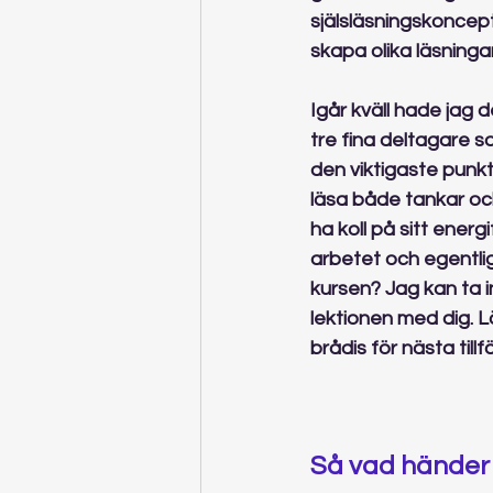
själsläsningskoncept
skapa olika läsninga
Igår kväll hade jag 
tre fina deltagare 
den viktigaste punkt
läsa både tankar och
ha koll på sitt energ
arbetet och egentlige
kursen? Jag kan ta in
lektionen med dig. L
brådis för nästa tillf
Så vad händer 