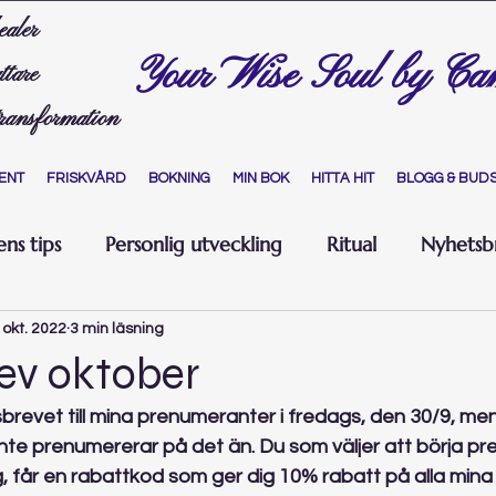
ealer
Your Wise Soul by Ca
ttare
transformation
ENT
FRISKVÅRD
BOKNING
MIN BOK
HITTA HIT
BLOGG & BUD
ns tips
Personlig utveckling
Ritual
Nyhetsb
 okt. 2022
3 min läsning
ev oktober
brevet till mina prenumeranter i fredags, den 30/9, me
inte prenumererar på det än. Du som väljer att börja p
, får en rabattkod som ger dig 10% rabatt på alla mina