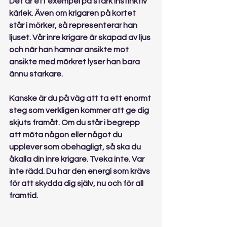
Det är ett exempel på stark instinktiv 
kärlek. Även om krigaren på kortet 
står i mörker, så representerar han 
ljuset. Vår inre krigare är skapad av ljus 
och när han hamnar ansikte mot 
ansikte med mörkret lyser han bara 
ännu starkare.
Kanske är du på väg att ta ett enormt 
steg som verkligen kommer att ge dig 
skjuts framåt. Om du står i begrepp 
att möta någon eller något du 
upplever som obehagligt, så ska du 
åkalla din inre krigare. Tveka inte. Var 
inte rädd. Du har den energi som krävs 
för att skydda dig själv, nu och för all 
framtid.