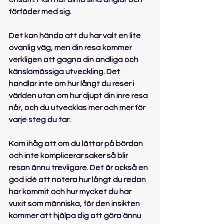
ensam. Man har alltid sina änglar och 
förfäder med sig.
Det kan hända att du har valt en lite 
ovanlig väg, men din resa kommer 
verkligen att gagna din andliga och 
känslomässiga utveckling. Det 
handlar inte om hur långt du reser i 
världen utan om hur djupt din inre resa 
når, och du utvecklas mer och mer för 
varje steg du tar.
Kom ihåg att om du lättar på bördan 
och inte komplicerar saker så blir 
resan ännu trevligare. Det är också en 
god idé att notera hur långt du redan 
har kommit och hur mycket du har 
vuxit som människa, för den insikten 
kommer att hjälpa dig att göra ännu 