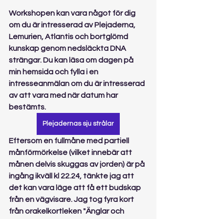
Workshopen kan vara något för dig 
om du är intresserad av Plejaderna, 
Lemurien, Atlantis och bortglömd 
kunskap genom nedsläckta DNA 
strängar. Du kan läsa om dagen på 
min hemsida och fylla i en 
intresseanmälan om du är intresserad 
av att vara med när datum har 
bestämts.
Plejadernas sju strålar
Eftersom en fullmåne med partiell 
månförmörkelse (vilket innebär att 
månen delvis skuggas av jorden) är på 
ingång ikväll kl 22.24, tänkte jag att 
det kan vara läge att få ett budskap 
från en vägvisare. Jag tog fyra kort 
från orakelkortleken "Änglar och 