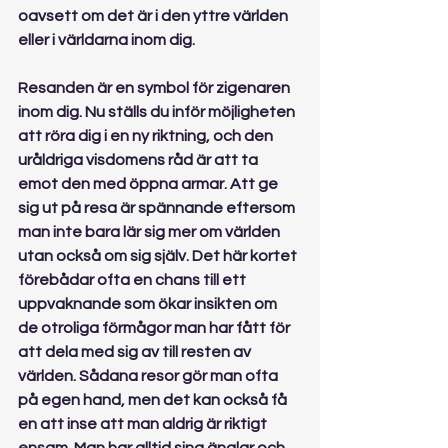
oavsett om det är i den yttre världen 
eller i världarna inom dig.
Resanden är en symbol för zigenaren 
inom dig. Nu ställs du inför möjligheten 
att röra dig i en ny riktning, och den 
uråldriga visdomens råd är att ta 
emot den med öppna armar. Att ge 
sig ut på resa är spännande eftersom 
man inte bara lär sig mer om världen 
utan också om sig själv. Det här kortet 
förebådar ofta en chans till ett 
uppvaknande som ökar insikten om 
de otroliga förmågor man har fått för 
att dela med sig av till resten av 
världen. Sådana resor gör man ofta 
på egen hand, men det kan också få 
en att inse att man aldrig är riktigt 