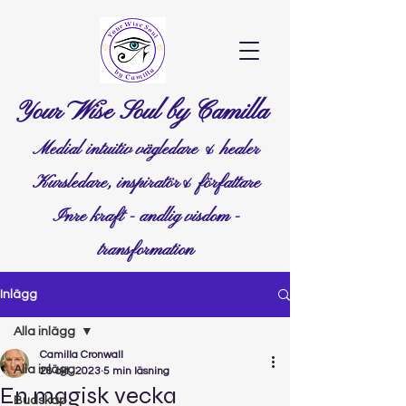
Your Wise Soul by Camilla
Medial intuitiv vägledare & healer
Kursledare, inspiratör& författare
Inre kraft - andlig visdom -
transformation
Inlägg
Alla inlägg
Camilla Cronwall
Alla inlägg
28 okt. 2023
5 min läsning
En magisk vecka
Budskap