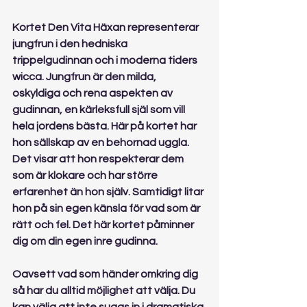
Kortet Den Vita Häxan representerar 
jungfrun i den hedniska 
trippelgudinnan och i moderna tiders 
wicca. Jungfrun är den milda, 
oskyldiga och rena aspekten av 
gudinnan, en kärleksfull själ som vill 
hela jordens bästa. Här på kortet har 
hon sällskap av en behornad uggla. 
Det visar att hon respekterar dem 
som är klokare och har större 
erfarenhet än hon själv. Samtidigt litar 
hon på sin egen känsla för vad som är 
rätt och fel. Det här kortet påminner 
dig om din egen inre gudinna.
Oavsett vad som händer omkring dig 
så har du alltid möjlighet att välja. Du 