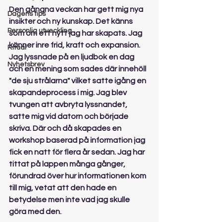
Den gångna veckan har gett mig nya 
Dagens tips
insikter och ny kunskap. Det känns 
Personlig utveckling
som om ett nytt jag har skapats. Jag 
känner inre frid, kraft och expansion. 
Ritual
Jag lyssnade på en ljudbok en dag 
Nyhetsbrev
och en mening som sades där innehöll 
"de sju strålarna" vilket satte igång en 
skapandeprocess i mig. Jag blev 
tvungen att avbryta lyssnandet, 
satte mig vid datorn och började 
skriva. Där och då skapades en 
workshop baserad på information jag 
fick en natt för flera år sedan. Jag har 
tittat på lappen många gånger, 
förundrad över hur informationen kom 
till mig, vetat att den hade en 
betydelse men inte vad jag skulle 
göra med den.