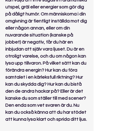
kan välja att inte sugas in i dramatiska 
utspel, gräl eller energier som gör dig 
på dåligt humör. Om människorna i din 
omgivning är fientligt inställda mot dig 
eller någon annan, eller om din 
nuvarande situation (kanske på 
jobbet) är negativ, får du här en 
inbjudan att själv vara ljuset. Du är en 
otroligt varelse, och du om någon kan 
lysa upp tillvaron. På vilket sätt kan du 
förändra energin? Hur kan du föra 
samtalet i en kärleksfull riktning? Hur 
kan du skydda dig? Hur kan du bistå 
den de andra hackar på? Eller är det 
kanske du som ställer till med scener? 
Den enda som vet svaren är du. Nu 
kan du också känna att du har stödet 
att kunna lysa klart och sprida ditt ljus.