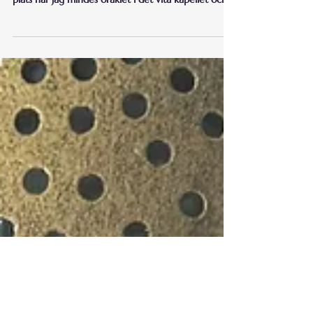
Oraklet då och oraklet nu
Min resa till Luxor 2024 blev livsavgörande.
Pusselbitar som jag burit i flera år föll äntligen på
plats när jag mindes oraklet i det vita kapellet och
min roll där för över 4000 år sedan.
Hypnossessionen året innan hade öppnat dörren,
men att stå på platsen förändrade allt. Oraklet då
och oraklet nu är samma själ, men rollen har
förändrats. Idag är mitt uppdrag att väcka andras
visdom och hjälpa dem minnas sina egna koder.