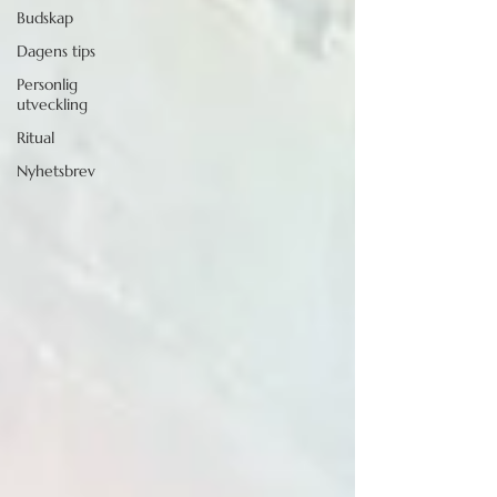
Budskap
Dagens tips
Personlig
utveckling
Ritual
Nyhetsbrev