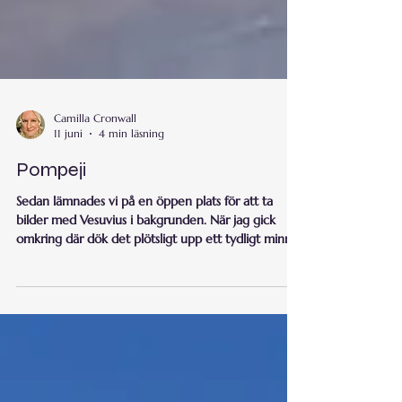
Camilla Cronwall
11 juni
4 min läsning
Pompeji
Sedan lämnades vi på en öppen plats för att ta
bilder med Vesuvius i bakgrunden. När jag gick
omkring där dök det plötsligt upp ett tydligt minne
i mitt huvud. Miljön jag befann mig i här i Pompeji
påminde om en upplevelse jag hade under en
hypnos session 2025. "Jag har hamnat tillbaka i
tiden. Jag vet inte hur långt tillbaka, men jag går
som i en korridor mellan människor. Det är
utomhus, men det är massor med människor som