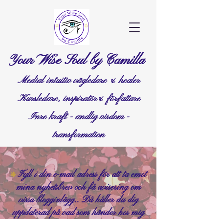
Your Wise Soul by Camilla
Medial intuitiv vägledare & healer
Kursledare, inspiratör& författare
Inre kraft - andlig visdom -
transformation
Fyll i din e-mail adress för att ta emot
❊
mina nyhetsbrev och få avisering om
vissa blogginlägg.. Då håller du dig
uppdaterad på vad som händer hos mig