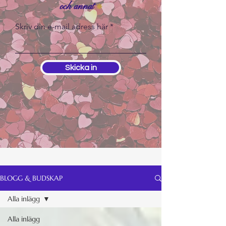
och annat
❊
Skriv din e-mail adress här
Skicka in
BLOGG & BUDSKAP
Alla inlägg
Alla inlägg